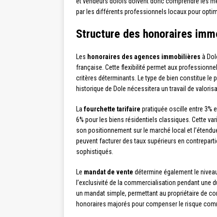
et vendeurs dolois doivent donc comprendre les m
par les différents professionnels locaux pour optim
Structure des honoraires immo
Les
honoraires des agences immobilières
à Dole
française. Cette flexibilité permet aux professionn
critères déterminants. Le type de bien constitue le 
historique de Dole nécessitera un travail de valori
La
fourchette tarifaire
pratiquée oscille entre 3% 
6% pour les biens résidentiels classiques. Cette va
son positionnement sur le marché local et l’étendue
peuvent facturer des taux supérieurs en contrepar
sophistiqués.
Le
mandat de vente
détermine également le niveau
l’exclusivité de la commercialisation pendant une dur
un mandat simple, permettant au propriétaire de co
honoraires majorés pour compenser le risque comm