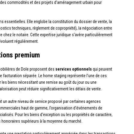
s, des commodités et des projets d’aménagement urbain pour
 essentielles. Elle englobe la constitution du dossier de vente, la
ostics techniques, règlement de copropriété), la négociation entre
 chez le notaire. Cette expertise juridique s’avère particulièrement
voluent régulièrement.
ations premium
mobilières de Dole proposent des
services optionnels
qui peuvent
une facturation séparée. Le home staging représente l’une de ces
r les biens nécessitant une remise au goût du jour ou une
orisation peut réduire significativement les délais de vente.
t un autre niveau de service proposé par certaines agences
 commerciales haut de gamme, l’organisation d’événements de
ialisés. Pour les biens d’exception ou les propriétés de caractère,
es honoraires supérieurs à la moyenne du marché.
nte une prestation particulièrement appréciée dans les transactions