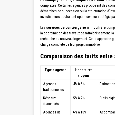
complexes. Certaines agences proposent des consul
démarches de succession ou la structuration d’inve
investisseurs souhaitant optimiser leur stratégie pa
Les
services de conciergerie immobilière
complè
la coordination des travaux de rafraîchissement,
recherche du nouveau logement. Cette approche glo
charge complète de leur projet immobilier.
Comparaison des tarifs entre
Type d’agence
Honoraires
moyens
Agences
4% à 6%
Estimation
traditionnelles
Réseaux
5% à 7%
Outils digi
franchisés
Agences de
6% à 10%
Accompagn