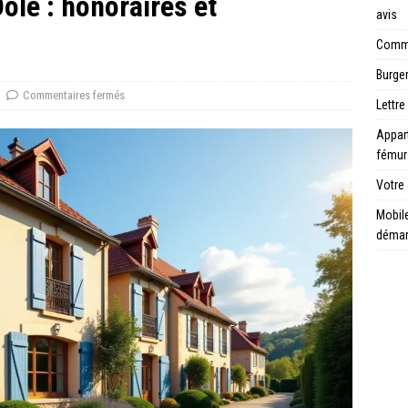
le : honoraires et
avis
Comme
Burger
Commentaires fermés
Lettre
Appar
fémur
Votre 
Mobile
déma