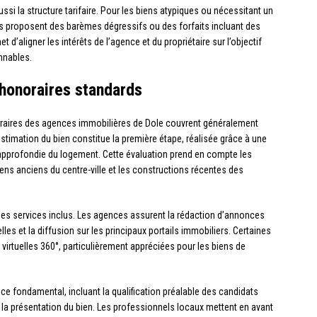
si la structure tarifaire. Pour les biens atypiques ou nécessitant un
es proposent des barèmes dégressifs ou des forfaits incluant des
’aligner les intérêts de l’agence et du propriétaire sur l’objectif
nnables.
 honoraires standards
aires des agences immobilières de Dole couvrent généralement
timation du bien constitue la première étape, réalisée grâce à une
 approfondie du logement. Cette évaluation prend en compte les
ens anciens du centre-ville et les constructions récentes des
des services inclus. Les agences assurent la rédaction d’annonces
es et la diffusion sur les principaux portails immobiliers. Certaines
irtuelles 360°, particulièrement appréciées pour les biens de
ce fondamental, incluant la qualification préalable des candidats
t la présentation du bien. Les professionnels locaux mettent en avant