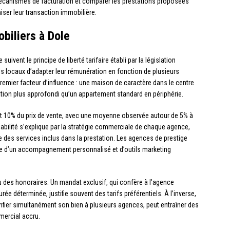
écanismes de facturation et comparer les prestations proposées
iser leur transaction immobilière.
biliers à Dole
 suivent le principe de liberté tarifaire établi par la législation
els locaux d’adapter leur rémunération en fonction de plusieurs
premier facteur d’influence : une maison de caractère dans le centre
sation plus approfondi qu’un appartement standard en périphérie.
et 10% du prix de vente, avec une moyenne observée autour de 5% à
riabilité s’explique par la stratégie commerciale de chaque agence,
 des services inclus dans la prestation. Les agences de prestige
tie d’un accompagnement personnalisé et d’outils marketing
 des honoraires. Un mandat exclusif, qui confère à l’agence
ée déterminée, justifie souvent des tarifs préférentiels. À l’inverse,
nfier simultanément son bien à plusieurs agences, peut entraîner des
ercial accru.