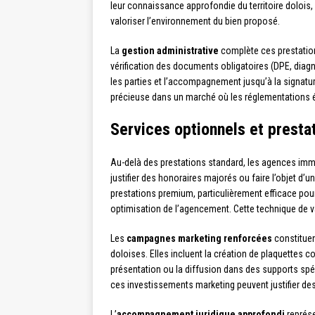
leur connaissance approfondie du territoire doloi
valoriser l’environnement du bien proposé.
La
gestion administrative
complète ces prestations
vérification des documents obligatoires (DPE, diagn
les parties et l’accompagnement jusqu’à la signature
précieuse dans un marché où les réglementations é
Services optionnels et prest
Au-delà des prestations standard, les agences im
justifier des honoraires majorés ou faire l’objet d’
prestations premium, particulièrement efficace pou
optimisation de l’agencement. Cette technique de val
Les
campagnes marketing renforcées
constituen
doloises. Elles incluent la création de plaquettes
présentation ou la diffusion dans des supports spéc
ces investissements marketing peuvent justifier d
L’
accompagnement juridique approfondi
représe