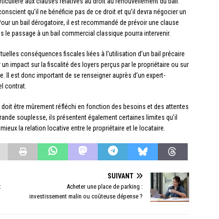
rticulière aux clauses relatives au droit au renouvellement du bail.
 conscient qu’il ne bénéficie pas de ce droit et qu’il devra négocier un
Pour un bail dérogatoire, il est recommandé de prévoir une clause
es le passage à un bail commercial classique pourra intervenir.
tuelles conséquences fiscales liées à l’utilisation d’un bail précaire
un impact sur la fiscalité des loyers perçus par le propriétaire ou sur
e. Il est donc important de se renseigner auprès d’un expert-
l contrat.
re doit être mûrement réfléchi en fonction des besoins et des attentes
rande souplesse, ils présentent également certaines limites qu’il
eux la relation locative entre le propriétaire et le locataire.
SUIVANT
t
Acheter une place de parking :
investissement malin ou coûteuse dépense ?