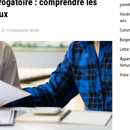
érogatoire : comprendre les
paren
eux
Vendre
avis
Comme
Commentaires fermés
Burger
Lettre
Appar
fémur
Votre 