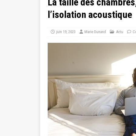
La taille des chambres
l’isolation acoustique
juin 19, 2023
Marie Dunand
Actu
C