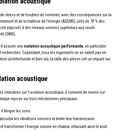
olation acoustique
de stress et de troubles du sommeil, avec des conséquences sur la
ronnement et de la maîtrise de l’énergie (ADEME), près de 70 % des
sont exposés à des niveaux sonores supérieurs aux seuils
nté (OMS).
l d’assurer une
isolation acoustique performante
, en particulier
ont recherchés. Cependant, tous les logements ne se valent pas en
tion architecturale et bien sûr, la taille des pièces ont un impact sur
lation acoustique
es chambres sur l’isolation acoustique, il convient de revenir sur
stique repose sur trois mécanismes principaux :
 il bloque les sons.
absorbe les vibrations sonores et limite leur transmission.
t transformer l’énergie sonore en chaleur, réduisant ainsi le bruit.