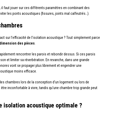
 il faut jouer sur ces différents paramètres en combinant des
iter les ponts acoustiques (fissures, joints mal calfeutrés…).
 chambres
act sur l’efficacité de l’isolation acoustique ? Tout simplement parce
dimension des pièces
.
pidement rencontrer les parois et rebondir dessus. Si ces parois
 son et limiter sa réverbération. En revanche, dans une grande
ores vont se propager plus librement et engendrer une
acoustique moins efficace.
e des chambres lors de la conception d’un logement ou lors de
 être inconfortable à vivre, tandis qu’une chambre trop grande peut
e isolation acoustique optimale ?