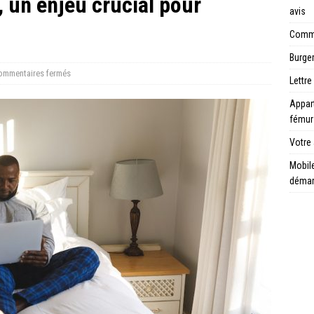
, un enjeu crucial pour
avis
Comme
Burger
ommentaires fermés
Lettre
Appar
fémur
Votre 
Mobile
déma