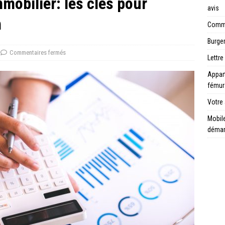
mobilier: les clés pour
avis
n
Comme
Burger
Commentaires fermés
Lettre
Appar
fémur
Votre 
Mobile
déma