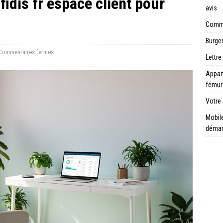
idis fr espace client pour
avis
Comme
Burger
Commentaires fermés
Lettre
Appar
fémur
Votre 
Mobile
déma