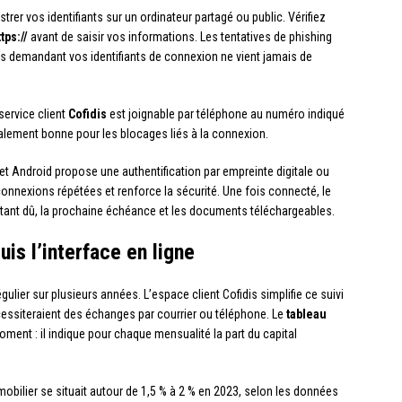
er vos identifiants sur un ordinateur partagé ou public. Vérifiez
tps://
avant de saisir vos informations. Les tentatives de phishing
vous demandant vos identifiants de connexion ne vient jamais de
service client
Cofidis
est joignable par téléphone au numéro indiqué
éralement bonne pour les blocages liés à la connexion.
et Android propose une authentification par empreinte digitale ou
onnexions répétées et renforce la sécurité. Une fois connecté, le
stant dû, la prochaine échéance et les documents téléchargeables.
is l’interface en ligne
gulier sur plusieurs années. L’espace client Cofidis simplifie ce suivi
cessiteraient des échanges par courrier ou téléphone. Le
tableau
ment : il indique pour chaque mensualité la part du capital
obilier se situait autour de 1,5 % à 2 % en 2023, selon les données