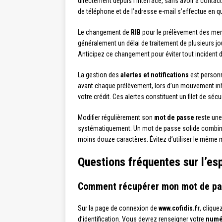
directement depuis l’interface, sans avoir à contacte
de téléphone et de l’adresse e-mail s’effectue en q
Le changement de
RIB
pour le prélèvement des mens
généralement un délai de traitement de plusieurs j
Anticipez ce changement pour éviter tout incident d
La gestion des
alertes et notifications
est personn
avant chaque prélèvement, lors d’un mouvement inha
votre crédit. Ces alertes constituent un filet de sécu
Modifier régulièrement son
mot de passe
reste une
systématiquement. Un mot de passe solide combine
moins douze caractères. Évitez d’utiliser le même 
Questions fréquentes sur l’esp
Comment récupérer mon mot de pas
Sur la page de connexion de
www.cofidis.fr
, clique
d’identification. Vous devrez renseigner votre
numér