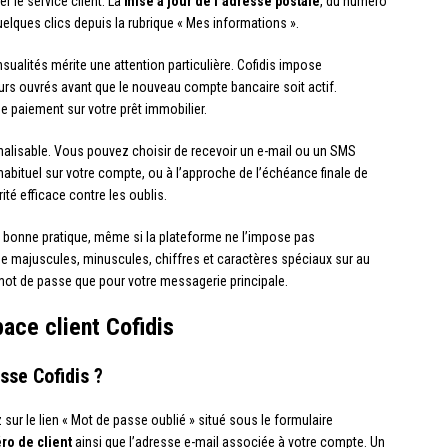
r le service client. La
mise à jour de l’adresse postale
, du numéro
uelques clics depuis la rubrique « Mes informations ».
ualités mérite une attention particulière. Cofidis impose
ours ouvrés avant que le nouveau compte bancaire soit actif.
e paiement sur votre prêt immobilier.
alisable. Vous pouvez choisir de recevoir un e-mail ou un SMS
bituel sur votre compte, ou à l’approche de l’échéance finale de
rité efficace contre les oublis.
 bonne pratique, même si la plateforme ne l’impose pas
 majuscules, minuscules, chiffres et caractères spéciaux sur au
mot de passe que pour votre messagerie principale.
ace client Cofidis
se Cofidis ?
z sur le lien « Mot de passe oublié » situé sous le formulaire
o de client
ainsi que l’adresse e-mail associée à votre compte. Un