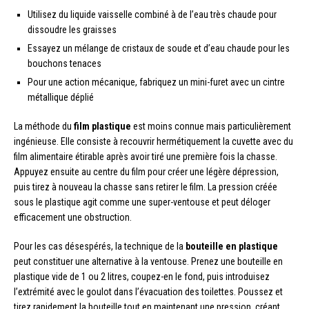
Utilisez du liquide vaisselle combiné à de l’eau très chaude pour
dissoudre les graisses
Essayez un mélange de cristaux de soude et d’eau chaude pour les
bouchons tenaces
Pour une action mécanique, fabriquez un mini-furet avec un cintre
métallique déplié
La méthode du
film plastique
est moins connue mais particulièrement
ingénieuse. Elle consiste à recouvrir hermétiquement la cuvette avec du
film alimentaire étirable après avoir tiré une première fois la chasse.
Appuyez ensuite au centre du film pour créer une légère dépression,
puis tirez à nouveau la chasse sans retirer le film. La pression créée
sous le plastique agit comme une super-ventouse et peut déloger
efficacement une obstruction.
Pour les cas désespérés, la technique de la
bouteille en plastique
peut constituer une alternative à la ventouse. Prenez une bouteille en
plastique vide de 1 ou 2 litres, coupez-en le fond, puis introduisez
l’extrémité avec le goulot dans l’évacuation des toilettes. Poussez et
tirez rapidement la bouteille tout en maintenant une pression, créant