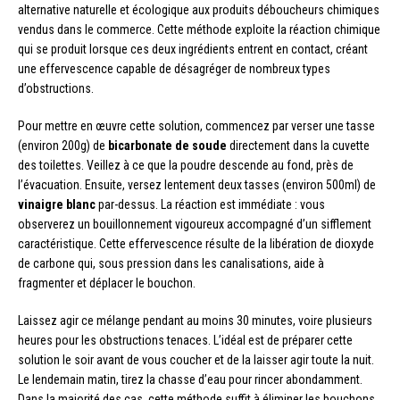
alternative naturelle et écologique aux produits déboucheurs chimiques
vendus dans le commerce. Cette méthode exploite la réaction chimique
qui se produit lorsque ces deux ingrédients entrent en contact, créant
une effervescence capable de désagréger de nombreux types
d’obstructions.
Pour mettre en œuvre cette solution, commencez par verser une tasse
(environ 200g) de
bicarbonate de soude
directement dans la cuvette
des toilettes. Veillez à ce que la poudre descende au fond, près de
l’évacuation. Ensuite, versez lentement deux tasses (environ 500ml) de
vinaigre blanc
par-dessus. La réaction est immédiate : vous
observerez un bouillonnement vigoureux accompagné d’un sifflement
caractéristique. Cette effervescence résulte de la libération de dioxyde
de carbone qui, sous pression dans les canalisations, aide à
fragmenter et déplacer le bouchon.
Laissez agir ce mélange pendant au moins 30 minutes, voire plusieurs
heures pour les obstructions tenaces. L’idéal est de préparer cette
solution le soir avant de vous coucher et de la laisser agir toute la nuit.
Le lendemain matin, tirez la chasse d’eau pour rincer abondamment.
Dans la majorité des cas, cette méthode suffit à éliminer les bouchons