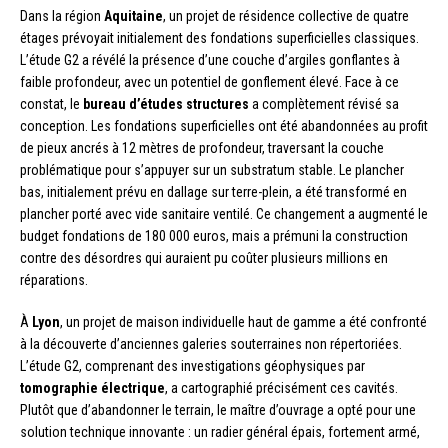
Dans la région
Aquitaine
, un projet de résidence collective de quatre
étages prévoyait initialement des fondations superficielles classiques.
L’étude G2 a révélé la présence d’une couche d’argiles gonflantes à
faible profondeur, avec un potentiel de gonflement élevé. Face à ce
constat, le
bureau d’études structures
a complètement révisé sa
conception. Les fondations superficielles ont été abandonnées au profit
de pieux ancrés à 12 mètres de profondeur, traversant la couche
problématique pour s’appuyer sur un substratum stable. Le plancher
bas, initialement prévu en dallage sur terre-plein, a été transformé en
plancher porté avec vide sanitaire ventilé. Ce changement a augmenté le
budget fondations de 180 000 euros, mais a prémuni la construction
contre des désordres qui auraient pu coûter plusieurs millions en
réparations.
À
Lyon
, un projet de maison individuelle haut de gamme a été confronté
à la découverte d’anciennes galeries souterraines non répertoriées.
L’étude G2, comprenant des investigations géophysiques par
tomographie électrique
, a cartographié précisément ces cavités.
Plutôt que d’abandonner le terrain, le maître d’ouvrage a opté pour une
solution technique innovante : un radier général épais, fortement armé,