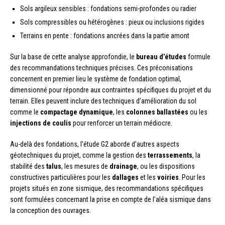
Sols argileux sensibles : fondations semi-profondes ou radier
Sols compressibles ou hétérogènes : pieux ou inclusions rigides
Terrains en pente : fondations ancrées dans la partie amont
Sur la base de cette analyse approfondie, le
bureau d’études
formule
des recommandations techniques précises. Ces préconisations
concernent en premier lieu le système de fondation optimal,
dimensionné pour répondre aux contraintes spécifiques du projet et du
terrain. Elles peuvent inclure des techniques d’amélioration du sol
comme le
compactage dynamique
, les
colonnes ballastées
ou les
injections de coulis
pour renforcer un terrain médiocre.
Au-delà des fondations, l’étude G2 aborde d’autres aspects
géotechniques du projet, comme la gestion des
terrassements
, la
stabilité des
talus
, les mesures de
drainage
, ou les dispositions
constructives particulières pour les
dallages
et les
voiries
. Pour les
projets situés en zone sismique, des recommandations spécifiques
sont formulées concernant la prise en compte de l’aléa sismique dans
la conception des ouvrages.