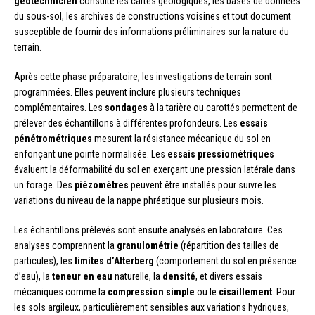
géotechnicien
consulte les cartes géologiques, les bases de données
du sous-sol, les archives de constructions voisines et tout document
susceptible de fournir des informations préliminaires sur la nature du
terrain.
Après cette phase préparatoire, les investigations de terrain sont
programmées. Elles peuvent inclure plusieurs techniques
complémentaires. Les
sondages
à la tarière ou carottés permettent de
prélever des échantillons à différentes profondeurs. Les
essais
pénétrométriques
mesurent la résistance mécanique du sol en
enfonçant une pointe normalisée. Les
essais pressiométriques
évaluent la déformabilité du sol en exerçant une pression latérale dans
un forage. Des
piézomètres
peuvent être installés pour suivre les
variations du niveau de la nappe phréatique sur plusieurs mois.
Les échantillons prélevés sont ensuite analysés en laboratoire. Ces
analyses comprennent la
granulométrie
(répartition des tailles de
particules), les
limites d’Atterberg
(comportement du sol en présence
d’eau), la
teneur en eau
naturelle, la
densité
, et divers essais
mécaniques comme la
compression simple
ou le
cisaillement
. Pour
les sols argileux, particulièrement sensibles aux variations hydriques,