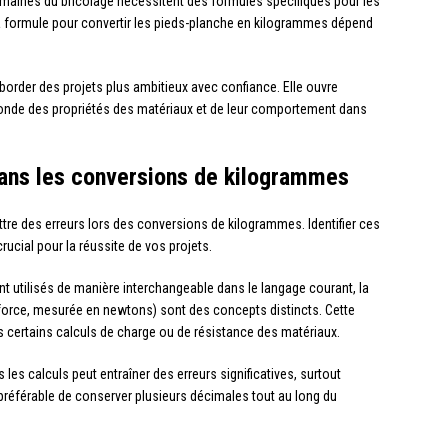
omaines du bricolage nécessitent des formules spécifiques pour les
 la formule pour convertir les pieds-planche en kilogrammes dépend
order des projets plus ambitieux avec confiance. Elle ouvre
onde des propriétés des matériaux et de leur comportement dans
dans les conversions de kilogrammes
e des erreurs lors des conversions de kilogrammes. Identifier ces
ucial pour la réussite de vos projets.
nt utilisés de manière interchangeable dans le langage courant, la
orce, mesurée en newtons) sont des concepts distincts. Cette
s certains calculs de charge ou de résistance des matériaux.
s les calculs peut entraîner des erreurs significatives, surtout
t préférable de conserver plusieurs décimales tout au long du