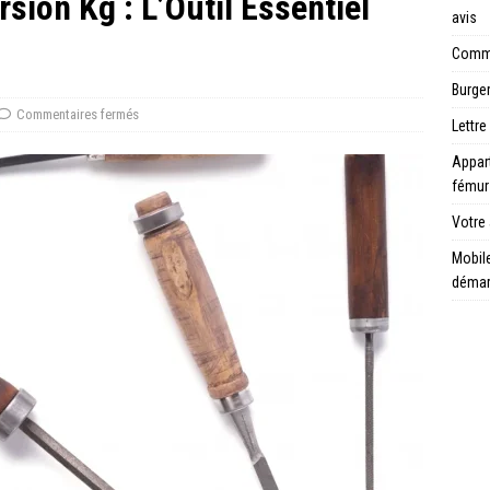
sion Kg : L’Outil Essentiel
avis
Comme
Burger
Commentaires fermés
Lettre
Appar
fémur
Votre 
Mobile
déma