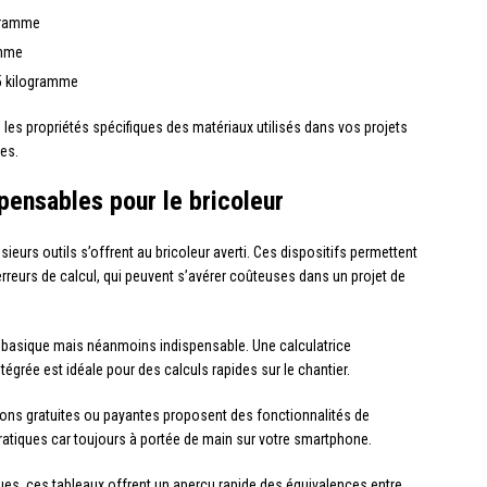
ogramme
amme
,5 kilogramme
 les propriétés spécifiques des matériaux utilisés dans vos projets
es.
pensables pour le bricoleur
ieurs outils s’offrent au bricoleur averti. Ces dispositifs permettent
rreurs de calcul, qui peuvent s’avérer coûteuses dans un projet de
lus basique mais néanmoins indispensable. Une calculatrice
tégrée est idéale pour des calculs rapides sur le chantier.
ons gratuites ou payantes proposent des fonctionnalités de
ratiques car toujours à portée de main sur votre smartphone.
es, ces tableaux offrent un aperçu rapide des équivalences entre