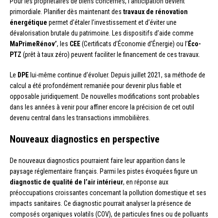
Pour les propriétaires de biens concernés, l’anticipation devient
primordiale. Planifier dès maintenant des
travaux de rénovation
énergétique
permet d’étaler l’investissement et d’éviter une
dévalorisation brutale du patrimoine. Les dispositifs d’aide comme
MaPrimeRénov’
, les
CEE
(Certificats d’Économie d’Énergie) ou l’
Éco-
PTZ
(prêt à taux zéro) peuvent faciliter le financement de ces travaux.
Le
DPE
lui-même continue d’évoluer. Depuis juillet 2021, sa méthode de
calcul a été profondément remaniée pour devenir plus fiable et
opposable juridiquement. De nouvelles modifications sont probables
dans les années à venir pour affiner encore la précision de cet outil
devenu central dans les transactions immobilières.
Nouveaux diagnostics en perspective
De nouveaux diagnostics pourraient faire leur apparition dans le
paysage réglementaire français. Parmi les pistes évoquées figure un
diagnostic de qualité de l’air intérieur
, en réponse aux
préoccupations croissantes concernant la pollution domestique et ses
impacts sanitaires. Ce diagnostic pourrait analyser la présence de
composés organiques volatils (COV), de particules fines ou de polluants