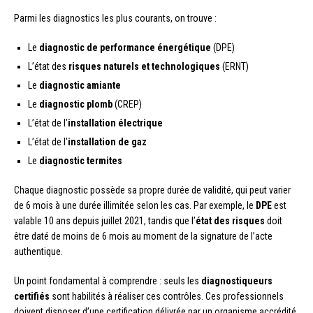
Parmi les diagnostics les plus courants, on trouve :
Le
diagnostic de performance énergétique
(DPE)
L’état des
risques naturels et technologiques
(ERNT)
Le
diagnostic amiante
Le
diagnostic plomb
(CREP)
L’état de l’
installation électrique
L’état de l’
installation de gaz
Le
diagnostic termites
Chaque diagnostic possède sa propre durée de validité, qui peut varier
de 6 mois à une durée illimitée selon les cas. Par exemple, le
DPE
est
valable 10 ans depuis juillet 2021, tandis que l’
état des risques
doit
être daté de moins de 6 mois au moment de la signature de l’acte
authentique.
Un point fondamental à comprendre : seuls les
diagnostiqueurs
certifiés
sont habilités à réaliser ces contrôles. Ces professionnels
doivent disposer d’une certification délivrée par un organisme accrédité,