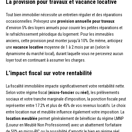
La provision pour travaux et vacance locative
Tout bien immobilier nécessite un entretien régulier et des réparations
occasionnelles. Prévoyez une
provision annuelle pour travaux
d’environ 5% des loyers annuels pour couvrir les petites réparations et
le rafraîchissement périodique du logement. Pour les immeubles
anciens, cette provision peut monter jusqu’à 10%. De même, anticipez
une
vacance locative
moyenne de 1 à 2 mois par an (selon le
dynamisme du marché local), durant laquelle vous ne percevrez aucun
loyer tout en continuant à assumer les charges.
L’impact fiscal sur votre rentabilité
La fiscalité immobilière impacte significativement votre rentabilité nette.
Selon votre régime fiscal (
micro-foncier
ou
réel
), les prélèvements
sociaux et votre tranche marginale d’imposition, la ponction fiscale peut
représenter entre 17.2% et plus de 45% de vos revenus locatifs. Le choix
entre location nue et meublée influence également votre imposition. La
location meublée
permet généralement de bénéficier du régime LMNP
(Loueur en Meublé Non Professionnel) avec un abattement forfaitaire
de 50% en micro-BIC ou la possibilité d’amortir le bien en régime réel.