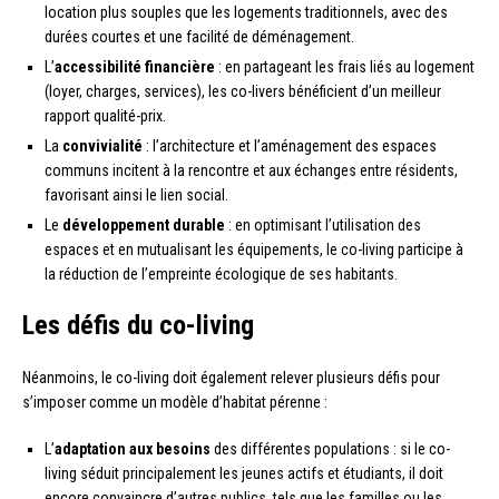
location plus souples que les logements traditionnels, avec des
durées courtes et une facilité de déménagement.
L’
accessibilité financière
: en partageant les frais liés au logement
(loyer, charges, services), les co-livers bénéficient d’un meilleur
rapport qualité-prix.
La
convivialité
: l’architecture et l’aménagement des espaces
communs incitent à la rencontre et aux échanges entre résidents,
favorisant ainsi le lien social.
Le
développement durable
: en optimisant l’utilisation des
espaces et en mutualisant les équipements, le co-living participe à
la réduction de l’empreinte écologique de ses habitants.
Les défis du co-living
Néanmoins, le co-living doit également relever plusieurs défis pour
s’imposer comme un modèle d’habitat pérenne :
L’
adaptation aux besoins
des différentes populations : si le co-
living séduit principalement les jeunes actifs et étudiants, il doit
encore convaincre d’autres publics, tels que les familles ou les